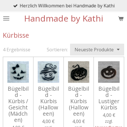
Herzlich Willkommen bei Handmade by Kathi
Zum
Hauptinhalt
Handmade by Kathi
springen
Kürbisse
4 Ergebnisse
Sortieren:
Bügelbil
Bügelbil
Bügelbil
Bügelbil
d -
d -
d -
d -
Kürbis /
Kürbis
Kürbis
Lustiger
Gesicht
(Hallow
(Hallow
Kürbis
(Mädch
een)
een)
4,00 €
en)
4,00 €
4,00 €
zzgl.