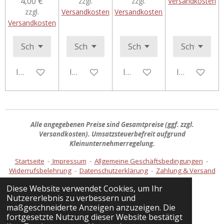
4,00 €
zzgl.
zzgl.
Versandkosten
zzgl.
Versandkosten
Versandkosten
Versandkosten
In den Warenkorb
In den Warenkorb
In den Warenkorb
In den Ware
Alle angegebenen Preise sind
Gesamtpreise
(ggf. zzgl.
Versandkosten). Umsatzsteuerbefreit aufgrund
Kleinunternehmerregelung.
Startseite
-
Impressum
-
Allgemeine Geschäftsbedingungen
-
Widerrufsbelehrung
-
Datenschutzerklärung
-
Zahlung & Versand
Diese Website verwendet Cookies, um Ihr
Nutzererlebnis zu verbessern und
Vertrag widerrufen
maßgeschneiderte Anzeigen anzuzeigen. Die
fortgesetzte Nutzung dieser Website bestätigt
© 2026 Handmade by Kathi