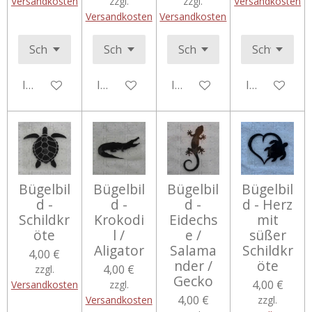
Versandkosten
zzgl.
zzgl.
Versandkosten
Versandkosten
Versandkosten
In den Warenkorb
In den Warenkorb
In den Warenkorb
In den Ware
Bügelbil
Bügelbil
Bügelbil
Bügelbil
d -
d -
d -
d - Herz
Schildkr
Krokodi
Eidechs
mit
öte
l /
e /
süßer
Aligator
Salama
Schildkr
4,00 €
nder /
öte
4,00 €
zzgl.
Gecko
4,00 €
Versandkosten
zzgl.
4,00 €
Versandkosten
zzgl.