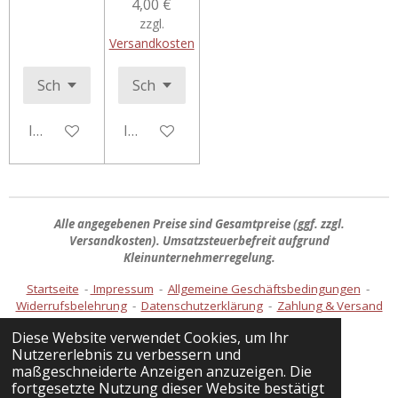
4,00 €
zzgl.
Versandkosten
In den Warenkorb
In den Warenkorb
Alle angegebenen Preise sind
Gesamtpreise
(ggf. zzgl.
Versandkosten). Umsatzsteuerbefreit aufgrund
Kleinunternehmerregelung.
Startseite
-
Impressum
-
Allgemeine Geschäftsbedingungen
-
Widerrufsbelehrung
-
Datenschutzerklärung
-
Zahlung & Versand
Diese Website verwendet Cookies, um Ihr
Nutzererlebnis zu verbessern und
Vertrag widerrufen
maßgeschneiderte Anzeigen anzuzeigen. Die
fortgesetzte Nutzung dieser Website bestätigt
© 2026 Handmade by Kathi