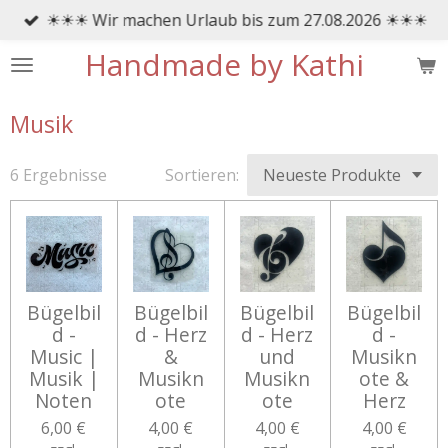
☀☀☀ Wir machen Urlaub bis zum 27.08.2026 ☀☀☀
Zum
Hauptinhalt
Handmade by Kathi
springen
Musik
6 Ergebnisse
Sortieren:
Bügelbil
Bügelbil
Bügelbil
Bügelbil
d -
d - Herz
d - Herz
d -
Music |
&
und
Musikn
Musik |
Musikn
Musikn
ote &
Noten
ote
ote
Herz
6,00 €
4,00 €
4,00 €
4,00 €