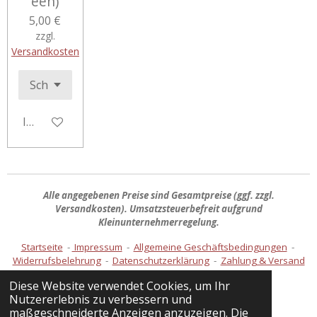
een)
5,00 €
zzgl.
Versandkosten
In den Warenkorb
Alle angegebenen Preise sind
Gesamtpreise
(ggf. zzgl.
Versandkosten). Umsatzsteuerbefreit aufgrund
Kleinunternehmerregelung.
Startseite
-
Impressum
-
Allgemeine Geschäftsbedingungen
-
Widerrufsbelehrung
-
Datenschutzerklärung
-
Zahlung & Versand
Diese Website verwendet Cookies, um Ihr
Nutzererlebnis zu verbessern und
Vertrag widerrufen
maßgeschneiderte Anzeigen anzuzeigen. Die