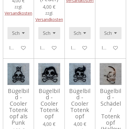
4,00 €
Versandkosten
4,00 €
zzgl.
Versandkosten
zzgl.
Versandkosten
In den Warenkorb
In den Warenkorb
In den Warenkorb
In den Ware
Bügelbil
Bügelbil
Bügelbil
Bügelbil
d -
d -
d -
d -
Cooler
Cooler
Cooler
Schädel
Totenk
Totenk
Totenk
/
opf als
opf
opf
Totenk
Punk
opf
4,00 €
4,00 €
(Hallow