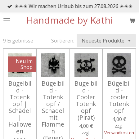
☀☀☀ Wir machen Urlaub bis zum 27.08.2026 ☀☀☀
Zum
Hauptinhalt
Handmade by Kathi
springen
9 Ergebnisse
Sortieren:
Neu im
Shop
Bügelbil
Bügelbil
Bügelbil
Bügelbil
d -
d -
d -
d -
Totenk
Totenk
Cooler
cooler
opf |
opf /
Totenk
Totenk
Schädel
Schädel
opf
opf
|
mit
(Pirat)
4,00 €
Hallowe
Flamme
4,00 €
zzgl.
en
n
zzgl.
Versandkosten
(Feuer)