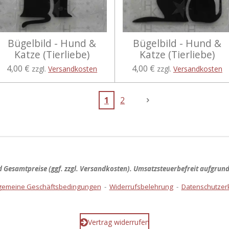
Bügelbild - Hund &
Bügelbild - Hund &
Katze (Tierliebe)
Katze (Tierliebe)
4,00 €
4,00 €
zzgl.
Versandkosten
zzgl.
Versandkosten
1
2
nd
Gesamtpreise
(ggf. zzgl. Versandkosten). Umsatzsteuerbefreit aufgrun
lgemeine Geschäftsbedingungen
-
Widerrufsbelehrung
-
Datenschutzer
Vertrag widerrufen