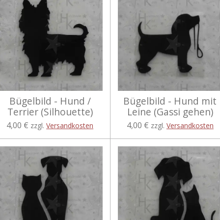
Bügelbild - Hund /
Bügelbild - Hund mit
Terrier (Silhouette)
Leine (Gassi gehen)
4,00 €
4,00 €
zzgl.
Versandkosten
zzgl.
Versandkosten