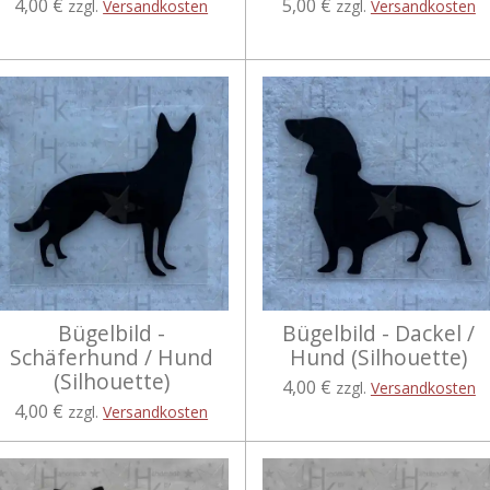
4,00 €
5,00 €
zzgl.
Versandkosten
zzgl.
Versandkosten
Bügelbild -
Bügelbild - Dackel /
Schäferhund / Hund
Hund (Silhouette)
(Silhouette)
4,00 €
zzgl.
Versandkosten
4,00 €
zzgl.
Versandkosten