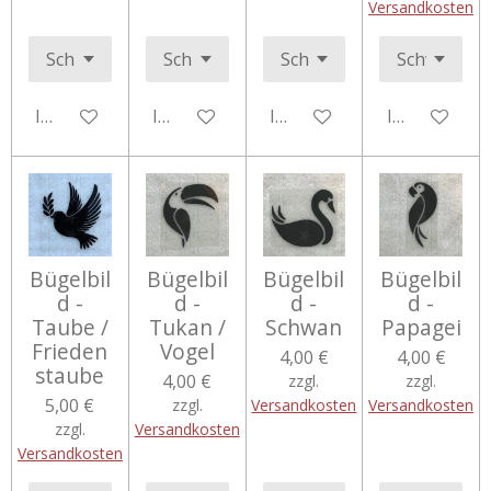
Versandkosten
In den Warenkorb
In den Warenkorb
In den Warenkorb
In den Ware
Bügelbil
Bügelbil
Bügelbil
Bügelbil
d -
d -
d -
d -
Taube /
Tukan /
Schwan
Papagei
Frieden
Vogel
4,00 €
4,00 €
staube
4,00 €
zzgl.
zzgl.
5,00 €
zzgl.
Versandkosten
Versandkosten
zzgl.
Versandkosten
Versandkosten