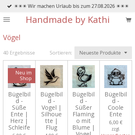
☀☀☀ Wir machen Urlaub bis zum 27.08.2026 ☀☀☀
Zum
Hauptinhalt
Handmade by Kathi
springen
Vögel
40 Ergebnisse
Sortieren:
Neu im
Shop
Bügelbil
Bügelbil
Bügelbil
Bügelbil
d -
d -
d -
d -
Süße
Vogel |
Süßer
Coole
Ente |
Silhoue
Flaming
Ente
Herz |
tte |
o mit
6,00 €
Schleife
Flug
Blume |
zzgl.
Vogel