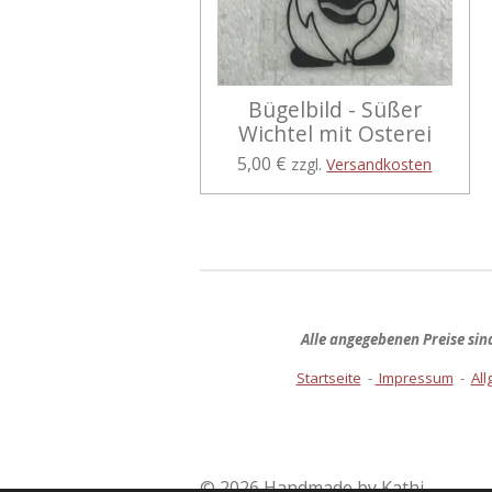
Bügelbild - Süßer
Wichtel mit Osterei
5,00 €
zzgl.
Versandkosten
Alle angegebenen Preise si
Startseite
-
Impressum
-
Al
© 2026 Handmade by Kathi