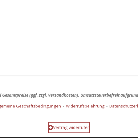
nd
Gesamtpreise
(ggf. zzgl. Versandkosten). Umsatzsteuerbefreit aufgrun
lgemeine Geschäftsbedingungen
-
Widerrufsbelehrung
-
Datenschutzer
Vertrag widerrufen