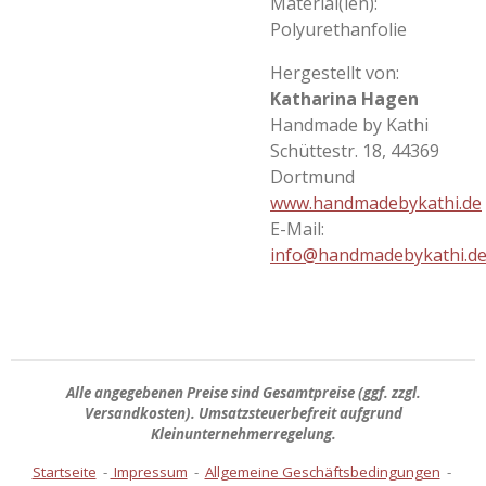
Material(ien):
Polyurethanfolie
Hergestellt von:
Katharina Hagen
Handmade by Kathi
Schüttestr. 18, 44369
Dortmund
www.handmadebykathi.de
E-Mail:
info@handmadebykathi.d
Alle angegebenen Preise sind
Gesamtpreise
(ggf. zzgl.
Versandkosten). Umsatzsteuerbefreit aufgrund
Kleinunternehmerregelung.
Startseite
-
Impressum
-
Allgemeine Geschäftsbedingungen
-