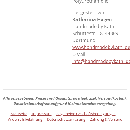
Polyurethanfolie
Hergestellt von:
Katharina Hagen
Handmade by Kathi
Schüttestr. 18, 44369
Dortmund
www.handmadebykathi.d
E-Mail:
info@handmadebykathi.d
Alle angegebenen Preise sind
Gesamtpreise
(ggf. zzgl. Versandkosten).
Umsatzsteuerbefreit aufgrund Kleinunternehmerregelung.
Startseite
-
Impressum
-
Allgemeine Geschäftsbedingungen
-
Widerrufsbelehrung
-
Datenschutzerklärung
-
Zahlung & Versand