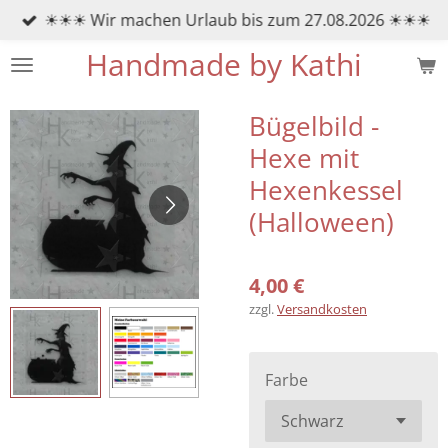
☀☀☀ Wir machen Urlaub bis zum 27.08.2026 ☀☀☀
Zum
Hauptinhalt
Handmade by Kathi
springen
Bügelbild -
Hexe mit
Hexenkessel
(Halloween)
4,00 €
zzgl.
Versandkosten
Farbe