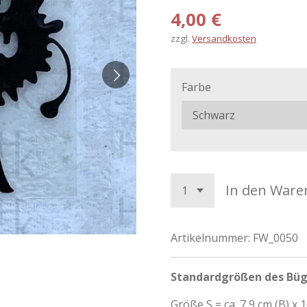
4,00 €
zzgl.
Versandkosten
Farbe
In den Ware
Artikelnummer:
FW_0050
Standardgrößen des Büg
Größe S = ca. 7,9 cm (B) x 