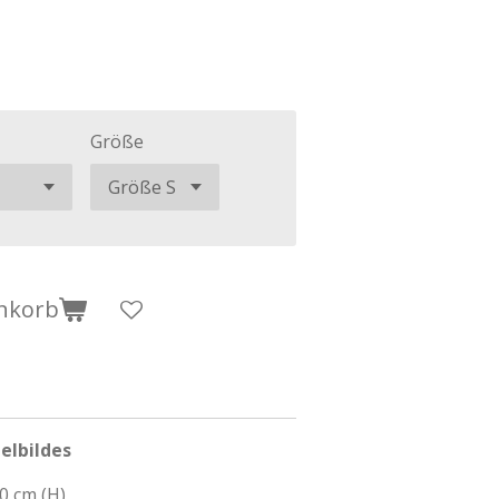
Größe
nkorb
elbildes
10 cm (H)