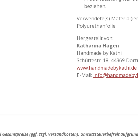
beziehen.
Verwendete(s) Material(ien
Polyurethanfolie
Hergestellt von:
Katharina Hagen
Handmade by Kathi
Schüttestr. 18, 44369 Dor
www.handmadebykathi.de
E-Mail:
info@handmadebyk
nd
Gesamtpreise
(ggf. zzgl. Versandkosten). Umsatzsteuerbefreit aufgrun