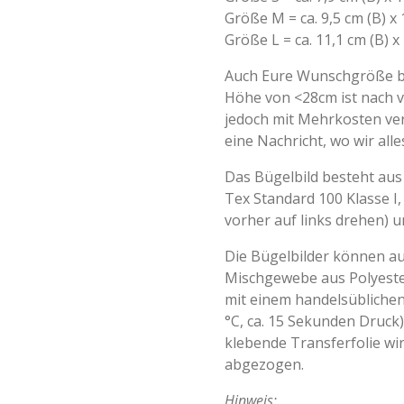
Größe M = ca. 9,5 cm (B) x 
Größe L = ca. 11,1 cm (B) x
Auch Eure Wunschgröße bi
Höhe von <28cm ist nach 
jedoch mit Mehrkosten ver
eine Nachricht, wo wir all
Das Bügelbild besteht aus 
Tex Standard 100 Klasse I,
vorher auf links drehen) u
Die Bügelbilder können a
Mischgewebe aus Polyeste
mit einem handelsüblichen
°C, ca. 15 Sekunden Druck)
klebende Transferfolie w
abgezogen.
Hinweis: