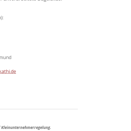
):
tmund
athi.de
d Kleinunternehmerregelung.