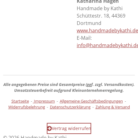
Katharina Hagen
Handmade by Kathi
Schüttestr. 18, 44369
Dortmund
www.handmadebykathi.d
E-Mail:
info@handmadebykathi.d
Alle angegebenen Preise sind
Gesamtpreise
(ggf. zzgl. Versandkosten).
Umsatzsteuerbefreit aufgrund Kleinunternehmerregelung.
Startseite
-
Impressum
-
Allgemeine Geschäftsbedingungen
-
Widerrufsbelehrung
-
Datenschutzerklärung
-
Zahlung & Versand
Vertrag widerrufen
© 2026 Handmade by Kathi