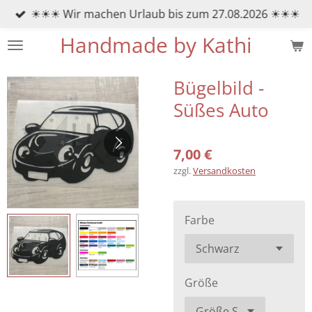
☀☀☀ Wir machen Urlaub bis zum 27.08.2026 ☀☀☀
Zum
Hauptinhalt
Handmade by Kathi
springen
Bügelbild -
Süßes Auto
7,00 €
zzgl.
Versandkosten
Farbe
Größe