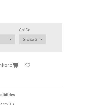
Größe
nkorb
elbildes
,2 cm (H)