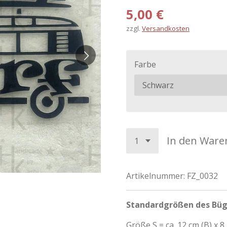
5,00 €
zzgl.
Versandkosten
Farbe
In den Ware
Artikelnummer:
FZ_0032
Standardgrößen des Büg
Größe S = ca. 12 cm (B) x 8