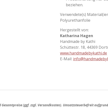
beziehen.
Verwendete(s) Material(ien
Polyurethanfolie
Hergestellt von:
Katharina Hagen
Handmade by Kathi
Schüttestr. 18, 44369 Dor
www.handmadebykathi.de
E-Mail:
info@handmadebyk
nd
Gesamtpreise
(ggf. zzgl. Versandkosten). Umsatzsteuerbefreit aufgrun