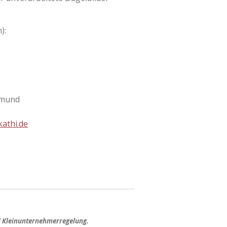
):
tmund
athi.de
d Kleinunternehmerregelung.