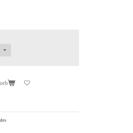
orb
des