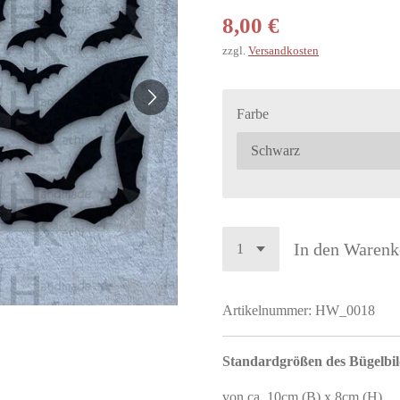
8,00 €
zzgl.
Versandkosten
Farbe
In den Warenk
Artikelnummer:
HW_0018
Standardgrößen des Bügelbil
von ca. 10cm (B) x 8cm (H)