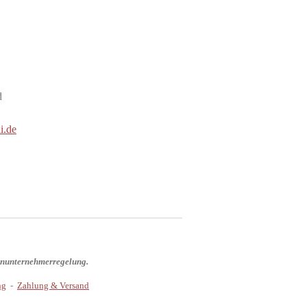
d
i.de
einunternehmerregelung.
ng
-
Zahlung & Versand