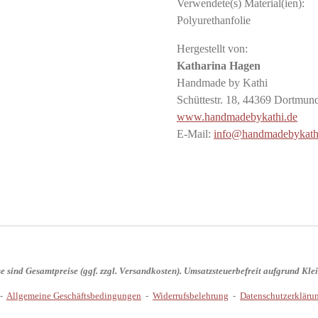
Verwendete(s) Material(ien):
Polyurethanfolie
Hergestellt von:
Katharina Hagen
Handmade by Kathi
Schüttestr. 18, 44369 Dortmun
www.handmadebykathi.de
E-Mail:
info@handmadebykath
se sind
Gesamtpreise
(ggf. zzgl. Versandkosten). Umsatzsteuerbefreit aufgrund Kl
-
Allgemeine Geschäftsbedingungen
-
Widerrufsbelehrung
-
Datenschutzerkläru