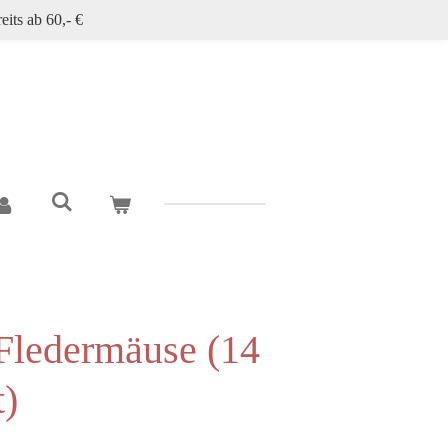
eits ab 60,- €
 Fledermäuse (14
t)