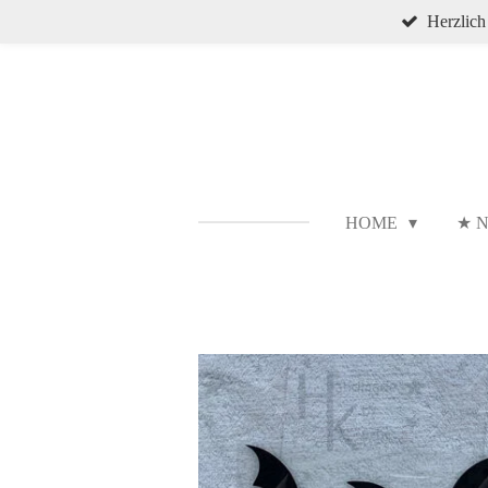
Herzlic
Zum
Hauptinhalt
springen
HOME
★ N