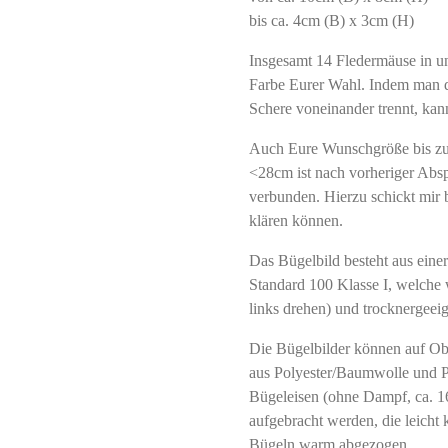
bis ca. 4cm (B) x 3cm (H)
Insgesamt 14 Fledermäuse in un
Farbe Eurer Wahl. Indem man d
Schere voneinander trennt, kan
Auch Eure Wunschgröße bis zu
<28cm ist nach vorheriger Abs
verbunden. Hierzu schickt mir b
klären können.
Das Bügelbild besteht aus einer
Standard 100 Klasse I, welche 
links drehen) und trocknergeeign
Die Bügelbilder können auf O
aus Polyester/Baumwolle und P
Bügeleisen (ohne Dampf, ca. 1
aufgebracht werden, die leicht
Bügeln warm abgezogen.