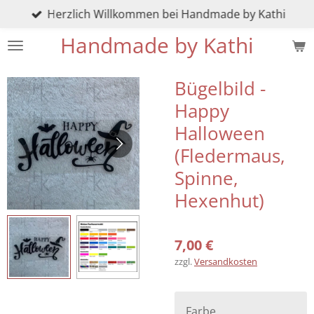
Herzlich Willkommen bei Handmade by Kathi
Zum
Hauptinhalt
Handmade by Kathi
springen
Bügelbild -
Happy
Halloween
(Fledermaus,
Spinne,
Hexenhut)
7,00 €
zzgl.
Versandkosten
Farbe