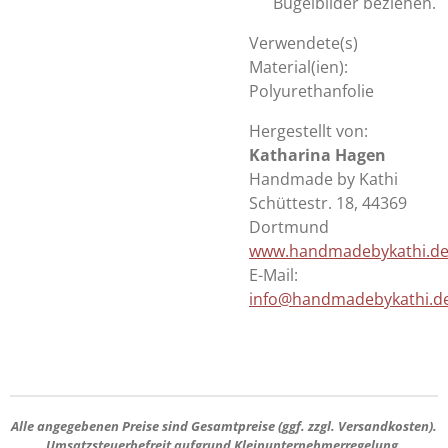
Bügelbilder beziehen.
Verwendete(s)
Material(ien):
Polyurethanfolie
Hergestellt von:
Katharina Hagen
Handmade by Kathi
Schüttestr. 18, 44369
Dortmund
www.handmadebykathi.d
E-Mail:
info@handmadebykathi.d
Alle angegebenen Preise sind
Gesamtpreise
(ggf. zzgl. Versandkosten).
Umsatzsteuerbefreit aufgrund Kleinunternehmerregelung.