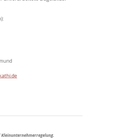
):
tmund
athi.de
d Kleinunternehmerregelung.