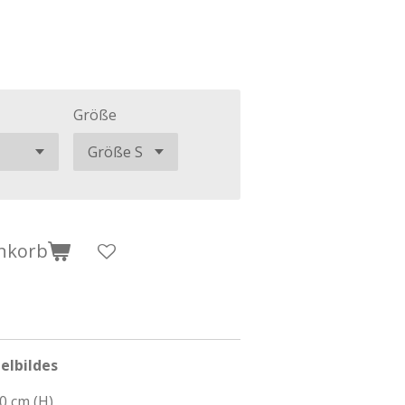
Größe
nkorb
elbildes
10 cm (H)