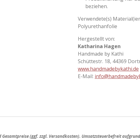
beziehen.
Verwendete(s) Material(ien
Polyurethanfolie
Hergestellt von:
Katharina Hagen
Handmade by Kathi
Schüttestr. 18, 44369 Dor
www.handmadebykathi.de
E-Mail:
info@handmadebyk
nd
Gesamtpreise
(ggf. zzgl. Versandkosten). Umsatzsteuerbefreit aufgrun