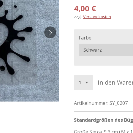
4,00 €
zzgl.
Versandkosten
Farbe
In den Ware
Artikelnummer:
SY_0207
Standardgrößen des Büg
Größe S = ca. 9,3 cm (B) x 