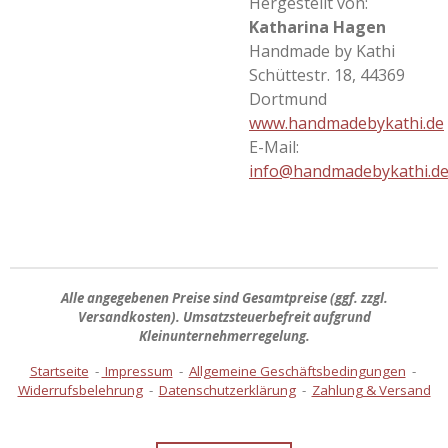
Hergestellt von:
Katharina Hagen
Handmade by Kathi
Schüttestr. 18, 44369
Dortmund
www.handmadebykathi.de
E-Mail:
info@handmadebykathi.d
Alle angegebenen Preise sind
Gesamtpreise
(ggf. zzgl.
Versandkosten). Umsatzsteuerbefreit aufgrund
Kleinunternehmerregelung.
Startseite
-
Impressum
-
Allgemeine Geschäftsbedingungen
-
Widerrufsbelehrung
-
Datenschutzerklärung
-
Zahlung & Versand