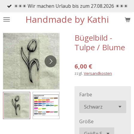
☀☀☀ Wir machen Urlaub bis zum 27.08.2026 ☀☀☀
Zum
Hauptinhalt
Handmade by Kathi
springen
Bügelbild -
Tulpe / Blume
6,00 €
zzgl.
Versandkosten
Farbe
Größe