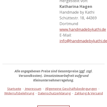
Hergestellt von:
Katharina Hagen
Handmade by Kathi
Schüttestr. 18, 44369
Dortmund
www.handmadebykathi.de
E-Mail:
info@handmadebykathi.d
Alle angegebenen Preise sind
Gesamtpreise
(ggf. zzgl.
Versandkosten). Umsatzsteuerbefreit aufgrund
Kleinunternehmerregelung.
Startseite
-
Impressum
-
Allgemeine Geschäftsbedingungen
-
Widerrufsbelehrung
-
Datenschutzerklärung
-
Zahlung & Versand