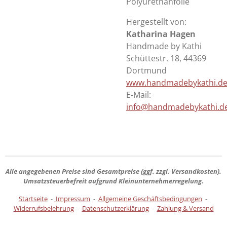
Polyurethanfolie
Hergestellt von:
Katharina Hagen
Handmade by Kathi
Schüttestr. 18, 44369
Dortmund
www.handmadebykathi.d
E-Mail:
info@handmadebykathi.d
Alle angegebenen Preise sind
Gesamtpreise
(ggf. zzgl. Versandkosten).
Umsatzsteuerbefreit aufgrund Kleinunternehmerregelung.
Startseite
-
Impressum
-
Allgemeine Geschäftsbedingungen
-
Widerrufsbelehrung
-
Datenschutzerklärung
-
Zahlung & Versand