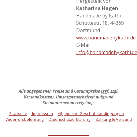
Hergestellt von:
Katharina Hagen
Handmade by Kathi
Schüttestr. 18, 44369
Dortmund
www.handmadebykathi.de
E-Mail:
info@handmadebykathi.d
Alle angegebenen Preise sind
Gesamtpreise
(ggf. zzgl.
Versandkosten). Umsatzsteuerbefreit aufgrund
Kleinunternehmerregelung.
Startseite
-
Impressum
-
Allgemeine Geschäftsbedingungen
-
Widerrufsbelehrung
-
Datenschutzerklärung
-
Zahlung & Versand