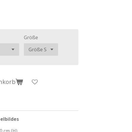
Größe
nkorb
elbildes
10 cm (H)