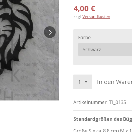
4,00 €
zzgl.
Versandkosten
Farbe
In den Ware
Artikelnummer:
TI_0135
Standardgrößen des Büg
Größe S = ca. 8,8 cm (B) x 