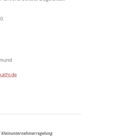
):
tmund
athi.de
d Kleinunternehmerregelung.