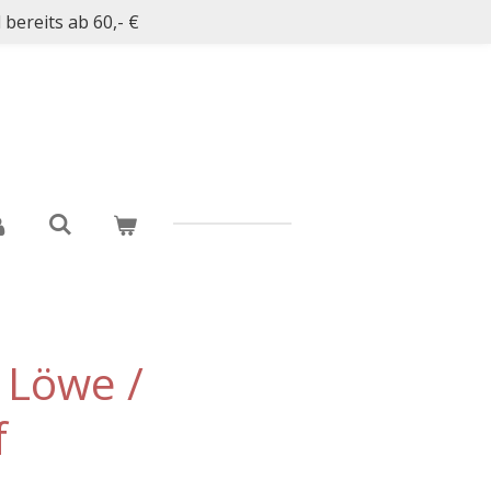
bereits ab 60,- €
- Löwe /
f