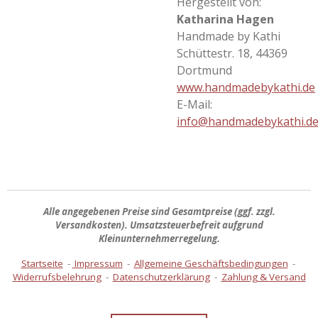
Hergestellt von:
Katharina Hagen
Handmade by Kathi
Schüttestr. 18, 44369
Dortmund
www.handmadebykathi.de
E-Mail:
info@handmadebykathi.d
Alle angegebenen Preise sind
Gesamtpreise
(ggf. zzgl.
Versandkosten). Umsatzsteuerbefreit aufgrund
Kleinunternehmerregelung.
Startseite
-
Impressum
-
Allgemeine Geschäftsbedingungen
-
Widerrufsbelehrung
-
Datenschutzerklärung
-
Zahlung & Versand