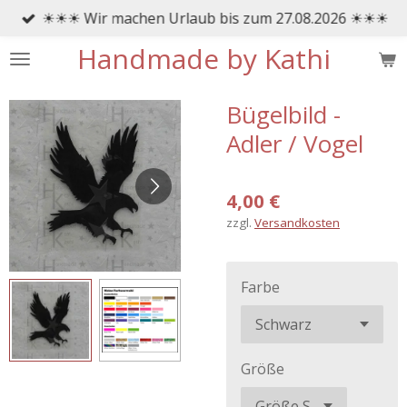
☀☀☀ Wir machen Urlaub bis zum 27.08.2026 ☀☀☀
Zum
Hauptinhalt
Handmade by Kathi
springen
Bügelbild -
Adler / Vogel
4,00 €
zzgl.
Versandkosten
Farbe
Größe