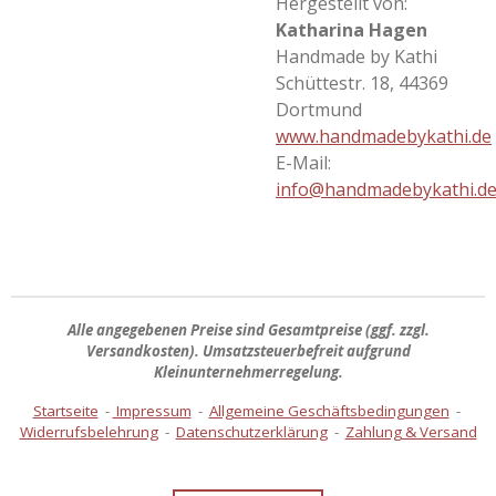
Hergestellt von:
Katharina Hagen
Handmade by Kathi
Schüttestr. 18, 44369
Dortmund
www.handmadebykathi.de
E-Mail:
info@handmadebykathi.d
Alle angegebenen Preise sind
Gesamtpreise
(ggf. zzgl.
Versandkosten). Umsatzsteuerbefreit aufgrund
Kleinunternehmerregelung.
Startseite
-
Impressum
-
Allgemeine Geschäftsbedingungen
-
Widerrufsbelehrung
-
Datenschutzerklärung
-
Zahlung & Versand