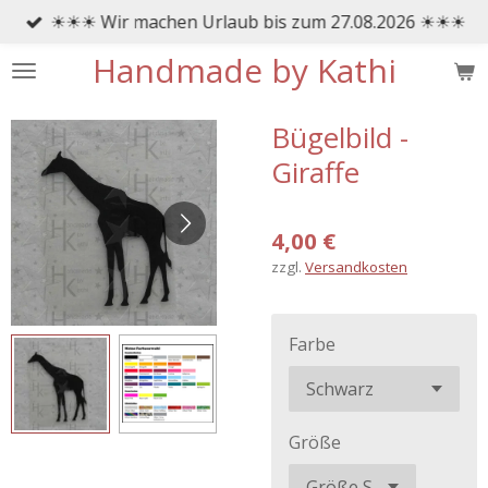
☀☀☀ Wir machen Urlaub bis zum 27.08.2026 ☀☀☀
Zum
Hauptinhalt
Handmade by Kathi
springen
Bügelbild -
Giraffe
4,00 €
zzgl.
Versandkosten
Farbe
Größe