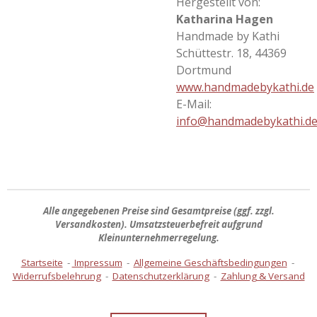
Hergestellt von:
Katharina Hagen
Handmade by Kathi
Schüttestr. 18, 44369
Dortmund
www.handmadebykathi.de
E-Mail:
info@handmadebykathi.d
Alle angegebenen Preise sind
Gesamtpreise
(ggf. zzgl.
Versandkosten). Umsatzsteuerbefreit aufgrund
Kleinunternehmerregelung.
Startseite
-
Impressum
-
Allgemeine Geschäftsbedingungen
-
Widerrufsbelehrung
-
Datenschutzerklärung
-
Zahlung & Versand