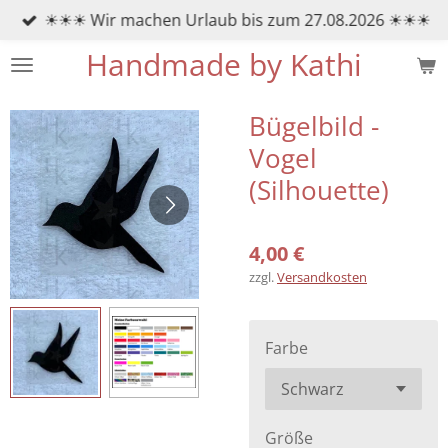
☀☀☀ Wir machen Urlaub bis zum 27.08.2026 ☀☀☀
Zum
Hauptinhalt
Handmade by Kathi
springen
Bügelbild -
Vogel
(Silhouette)
4,00 €
zzgl.
Versandkosten
Farbe
Größe