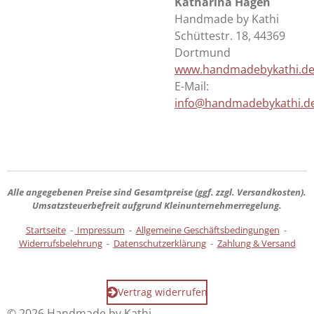
Katharina Hagen
Handmade by Kathi
Schüttestr. 18, 44369
Dortmund
www.handmadebykathi.d
E-Mail:
info@handmadebykathi.d
Alle angegebenen Preise sind
Gesamtpreise
(ggf. zzgl. Versandkosten).
Umsatzsteuerbefreit aufgrund Kleinunternehmerregelung.
Startseite
-
Impressum
-
Allgemeine Geschäftsbedingungen
-
Widerrufsbelehrung
-
Datenschutzerklärung
-
Zahlung & Versand
Vertrag widerrufen
© 2026 Handmade by Kathi