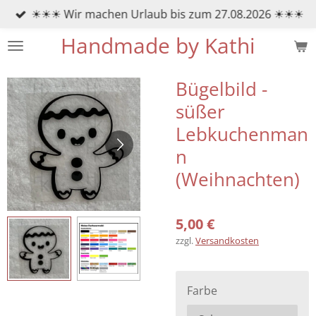
☀☀☀ Wir machen Urlaub bis zum 27.08.2026 ☀☀☀
Zum
Hauptinhalt
Handmade by Kathi
springen
Bügelbild -
süßer
Lebkuchenman
n
(Weihnachten)
5,00 €
zzgl.
Versandkosten
Farbe