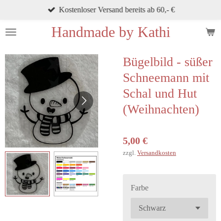
Kostenloser Versand bereits ab 60,- €
Zum
Hauptinhalt
Handmade by Kathi
springen
Bügelbild - süßer
Schneemann mit
Schal und Hut
(Weihnachten)
5,00 €
zzgl.
Versandkosten
Farbe