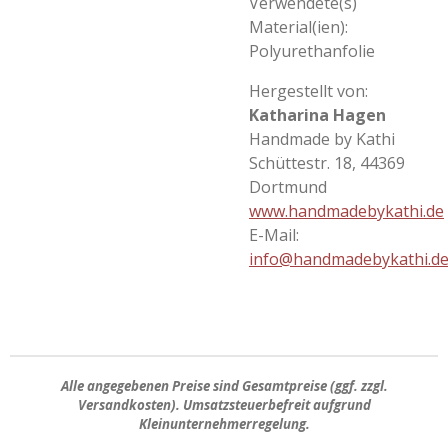
Verwendete(s)
Material(ien):
Polyurethanfolie
Hergestellt von:
Katharina Hagen
Handmade by Kathi
Schüttestr. 18, 44369
Dortmund
www.handmadebykathi.de
E-Mail:
info@handmadebykathi.d
Alle angegebenen Preise sind
Gesamtpreise
(ggf. zzgl.
Versandkosten). Umsatzsteuerbefreit aufgrund
Kleinunternehmerregelung.