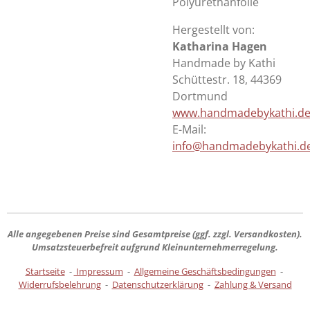
Polyurethanfolie
Hergestellt von:
Katharina Hagen
Handmade by Kathi
Schüttestr. 18, 44369
Dortmund
www.handmadebykathi.d
E-Mail:
info@handmadebykathi.d
Alle angegebenen Preise sind
Gesamtpreise
(ggf. zzgl. Versandkosten).
Umsatzsteuerbefreit aufgrund Kleinunternehmerregelung.
Startseite
-
Impressum
-
Allgemeine Geschäftsbedingungen
-
Widerrufsbelehrung
-
Datenschutzerklärung
-
Zahlung & Versand