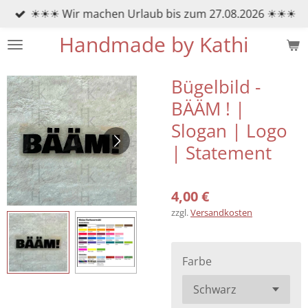
☀☀☀ Wir machen Urlaub bis zum 27.08.2026 ☀☀☀
Zum
Hauptinhalt
Handmade by Kathi
springen
Bügelbild -
BÄÄM ! |
Slogan | Logo
| Statement
4,00 €
zzgl.
Versandkosten
Farbe