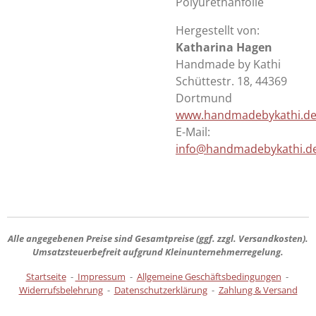
Polyurethanfolie
Hergestellt von:
Katharina Hagen
Handmade by Kathi
Schüttestr. 18, 44369
Dortmund
www.handmadebykathi.d
E-Mail:
info@handmadebykathi.d
Alle angegebenen Preise sind
Gesamtpreise
(ggf. zzgl. Versandkosten).
Umsatzsteuerbefreit aufgrund Kleinunternehmerregelung.
Startseite
-
Impressum
-
Allgemeine Geschäftsbedingungen
-
Widerrufsbelehrung
-
Datenschutzerklärung
-
Zahlung & Versand