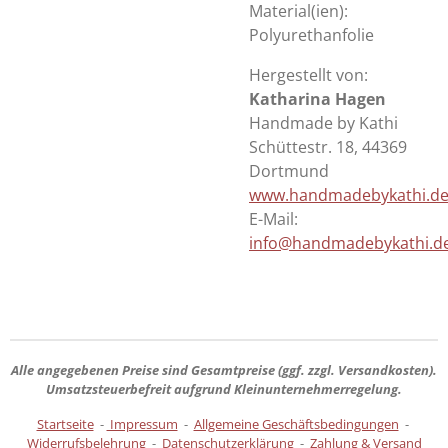
Material(ien):
Polyurethanfolie
Hergestellt von:
Katharina Hagen
Handmade by Kathi
Schüttestr. 18, 44369
Dortmund
www.handmadebykathi.d
E-Mail:
info@handmadebykathi.d
Alle angegebenen Preise sind
Gesamtpreise
(ggf. zzgl. Versandkosten).
Umsatzsteuerbefreit aufgrund Kleinunternehmerregelung.
Startseite
-
Impressum
-
Allgemeine Geschäftsbedingungen
-
Widerrufsbelehrung
-
Datenschutzerklärung
-
Zahlung & Versand