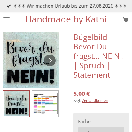
☀☀☀ Wir machen Urlaub bis zum 27.08.2026 ☀☀☀
Zum
Hauptinhalt
Handmade by Kathi
springen
Bügelbild -
Bevor Du
fragst... NEIN !
| Spruch |
Statement
5,00 €
zzgl.
Versandkosten
Farbe