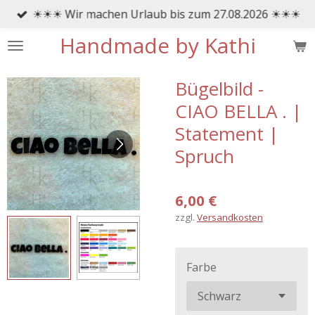
☀☀☀ Wir machen Urlaub bis zum 27.08.2026 ☀☀☀
Zum
Hauptinhalt
Handmade by Kathi
springen
Bügelbild -
CIAO BELLA . |
Statement |
Spruch
6,00 €
zzgl.
Versandkosten
Farbe