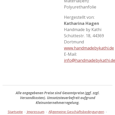
Material(ien):
Polyurethanfolie
Hergestellt von:
Katharina Hagen
Handmade by Kathi
Schüttestr. 18, 44369
Dortmund
www.handmadebykathi.de
E-Mail:
info@handmadebykathi.d
Alle angegebenen Preise sind
Gesamtpreise
(ggf. zzgl.
Versandkosten). Umsatzsteuerbefreit aufgrund
Kleinunternehmerregelung.
Startseite
-
Impressum
-
Allgemeine Geschäftsbedingungen
-