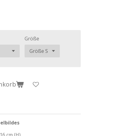
Größe
nkorb
elbildes
 16 cm (H)