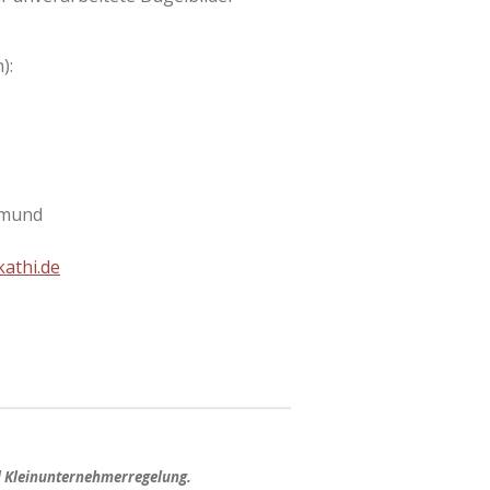
):
tmund
athi.de
d Kleinunternehmerregelung.