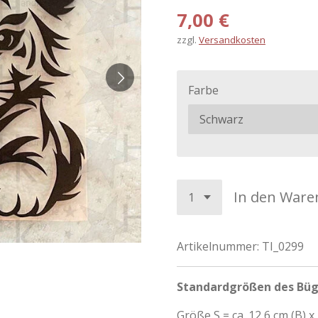
7,00 €
zzgl.
Versandkosten
Farbe
In den Ware
Artikelnummer:
TI_0299
Standardgrößen des Büg
Größe S = ca. 12,6 cm (B) x