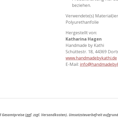
beziehen.
Verwendete(s) Material(ien
Polyurethanfolie
Hergestellt von:
Katharina Hagen
Handmade by Kathi
Schüttestr. 18, 44369 Dor
www.handmadebykathi.de
E-Mail:
info@handmadebyk
nd
Gesamtpreise
(ggf. zzgl. Versandkosten). Umsatzsteuerbefreit aufgrun