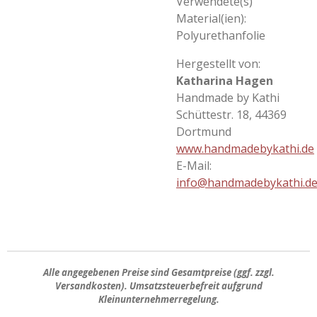
Verwendete(s)
Material(ien):
Polyurethanfolie
Hergestellt von:
Katharina Hagen
Handmade by Kathi
Schüttestr. 18, 44369
Dortmund
www.handmadebykathi.de
E-Mail:
info@handmadebykathi.d
Alle angegebenen Preise sind
Gesamtpreise
(ggf. zzgl.
Versandkosten). Umsatzsteuerbefreit aufgrund
Kleinunternehmerregelung.