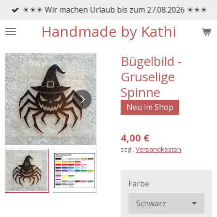
☀☀☀ Wir machen Urlaub bis zum 27.08.2026 ☀☀☀
Zum
Hauptinhalt
Handmade by Kathi
springen
Bügelbild -
Gruselige
Spinne
Neu im Shop
4,00 €
zzgl.
Versandkosten
Farbe